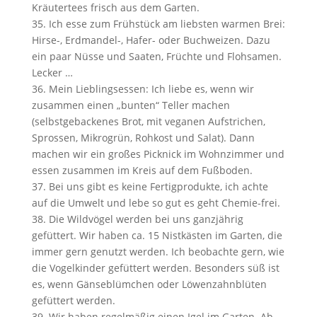
Kräutertees frisch aus dem Garten.
Ich esse zum Frühstück am liebsten warmen Brei:
Hirse-, Erdmandel-, Hafer- oder Buchweizen. Dazu
ein paar Nüsse und Saaten, Früchte und Flohsamen.
Lecker …
Mein Lieblingsessen: Ich liebe es, wenn wir
zusammen einen „bunten“ Teller machen
(selbstgebackenes Brot, mit veganen Aufstrichen,
Sprossen, Mikrogrün, Rohkost und Salat). Dann
machen wir ein großes Picknick im Wohnzimmer und
essen zusammen im Kreis auf dem Fußboden.
Bei uns gibt es keine Fertigprodukte, ich achte
auf die Umwelt und lebe so gut es geht Chemie-frei.
Die Wildvögel werden bei uns ganzjährig
gefüttert. Wir haben ca. 15 Nistkästen im Garten, die
immer gern genutzt werden. Ich beobachte gern, wie
die Vogelkinder gefüttert werden. Besonders süß ist
es, wenn Gänseblümchen oder Löwenzahnblüten
gefüttert werden.
Wir haben regelmäßig einen Igel im Garten. Ab