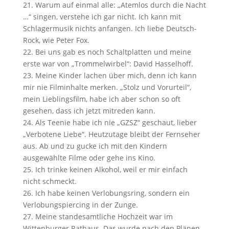
Warum auf einmal alle: „Atemlos durch die Nacht
…“ singen, verstehe ich gar nicht. Ich kann mit
Schlagermusik nichts anfangen. Ich liebe Deutsch-
Rock, wie Peter Fox.
Bei uns gab es noch Schaltplatten und meine
erste war von „Trommelwirbel“: David Hasselhoff.
Meine Kinder lachen über mich, denn ich kann
mir nie Filminhalte merken. „Stolz und Vorurteil“,
mein Lieblingsfilm, habe ich aber schon so oft
gesehen, dass ich jetzt mitreden kann.
Als Teenie habe ich nie „GZSZ“ geschaut, lieber
„Verbotene Liebe“. Heutzutage bleibt der Fernseher
aus. Ab und zu gucke ich mit den Kindern
ausgewählte Filme oder gehe ins Kino.
Ich trinke keinen Alkohol, weil er mir einfach
nicht schmeckt.
Ich habe keinen Verlobungsring, sondern ein
Verlobungspiercing in der Zunge.
Meine standesamtliche Hochzeit war im
Wittenburger Rathaus. Das wurde nach den Plänen