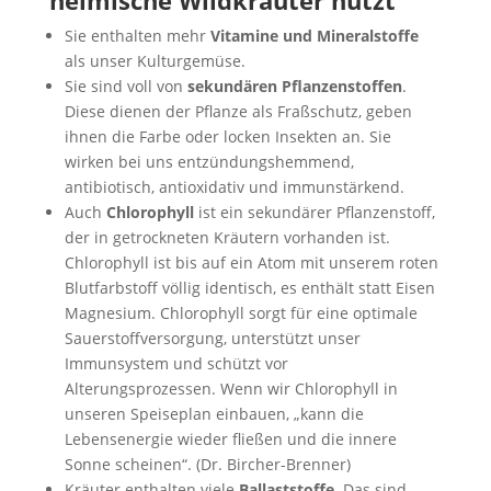
heimische Wildkräuter nutzt
Sie enthalten mehr
Vitamine und Mineralstoffe
als unser Kulturgemüse.
Sie sind voll von
sekundären Pflanzenstoffen
.
Diese dienen der Pflanze als Fraßschutz, geben
ihnen die Farbe oder locken Insekten an. Sie
wirken bei uns entzündungshemmend,
antibiotisch, antioxidativ und immunstärkend.
Auch
Chlorophyll
ist ein sekundärer Pflanzenstoff,
der in getrockneten Kräutern vorhanden ist.
Chlorophyll ist bis auf ein Atom mit unserem roten
Blutfarbstoff völlig identisch, es enthält statt Eisen
Magnesium. Chlorophyll sorgt für eine optimale
Sauerstoffversorgung, unterstützt unser
Immunsystem und schützt vor
Alterungsprozessen. Wenn wir Chlorophyll in
unseren Speiseplan einbauen, „kann die
Lebensenergie wieder fließen und die innere
Sonne scheinen“. (Dr. Bircher-Brenner)
Kräuter enthalten viele
Ballaststoffe
. Das sind