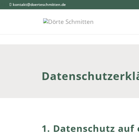
Akkordeon geschlossen
kontakt@doerteschmitten.de
Datenschutzerkl
1. Datenschutz auf 