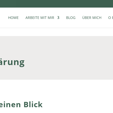
HOME
ARBEITE MIT MIR
BLOG
ÜBER MICH
O 
ärung
einen Blick