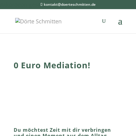
Akkordeon geschlossen
kontakt@doerteschmitten.de
0 Euro Mediation!
Du möchtest Zeit mit dir verbringen
und einen Moment aus dem Alltag