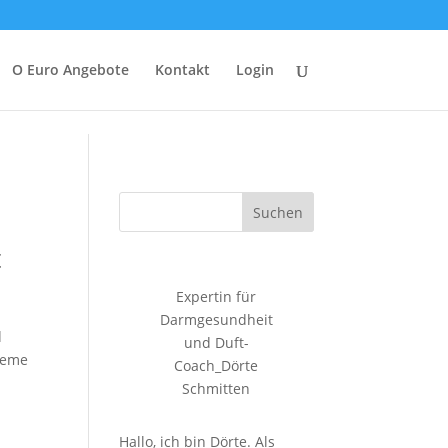
O Euro Angebote
Kontakt
Login
Suchen
t
Expertin für
Darmgesundheit
d
und Duft-
reme
Coach_Dörte
Schmitten
Hallo, ich bin Dörte. Als