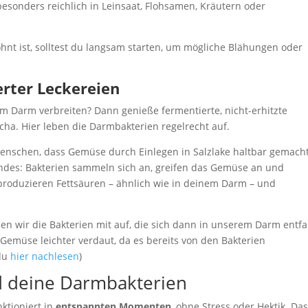
esonders reichlich in Leinsaat, Flohsamen, Kräutern oder
hnt ist, solltest du langsam starten, um mögliche Blähungen oder
erter Leckereien
m Darm verbreiten? Dann genieße fermentierte, nicht-erhitzte
ha. Hier leben die Darmbakterien regelrecht auf.
Menschen, dass Gemüse durch Einlegen in Salzlake haltbar gemach
endes: Bakterien sammeln sich an, greifen das Gemüse an und
, produzieren Fettsäuren – ähnlich wie in deinem Darm – und
 wir die Bakterien mit auf, die sich dann in unserem Darm entfa
Gemüse leichter verdaut, da es bereits von den Bakterien
 du
hier nachlesen
)
nd deine Darmbakterien
tioniert in
entspannten Momenten
, ohne Stress oder Hektik. Da