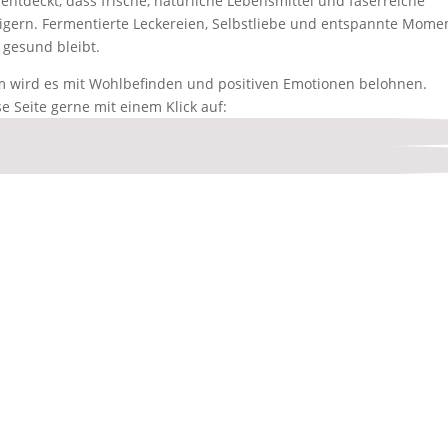
ntdeckt, dass frische, natürliche Lebensmittel und faserreiche
igern. Fermentierte Leckereien, Selbstliebe und entspannte Mome
 gesund bleibt.
rm wird es mit Wohlbefinden und positiven Emotionen belohnen.
se Seite gerne mit einem Klick auf: