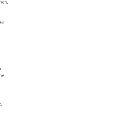
hen,
en,
en
ine
e,