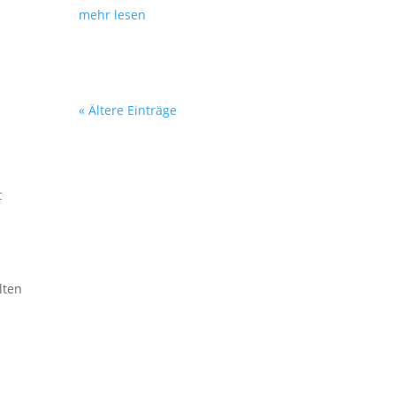
mehr lesen
« Ältere Einträge
t
lten
s