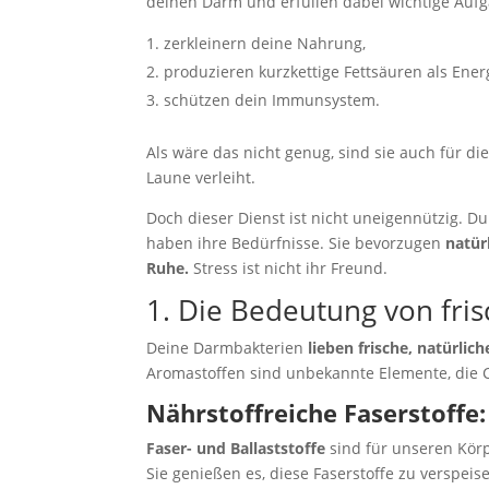
deinen Darm und erfüllen dabei wichtige Aufg
zerkleinern deine Nahrung,
produzieren kurzkettige Fettsäuren als Ene
schützen dein Immunsystem.
Als wäre das nicht genug, sind sie auch für 
Laune verleiht.
Doch dieser Dienst ist nicht uneigennützig. D
haben ihre Bedürfnisse. Sie bevorzugen
natür
Ruhe.
Stress ist nicht ihr Freund.
1. Die Bedeutung von fri
Deine Darmbakterien
lieben frische, natürlic
Aromastoffen sind unbekannte Elemente, die
Nährstoffreiche Faserstoffe
Faser- und Ballaststoffe
sind für unseren Körp
Sie genießen es, diese Faserstoffe zu verspeis