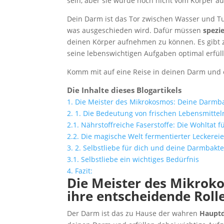
sein, aber sie wurde noch nicht vom Körper 
Dein Darm ist das Tor zwischen Wasser und T
was ausgeschieden wird. Dafür müssen
spezi
deinen Körper aufnehmen zu können. Es gibt z
seine lebenswichtigen Aufgaben optimal erfül
Komm mit auf eine Reise in deinen Darm und er
Die Inhalte dieses Blogartikels
1.
Die Meister des Mikrokosmos: Deine Darmba
2.
1. Die Bedeutung von frischen Lebensmitte
2.1.
Nährstoffreiche Faserstoffe: Die Wohltat 
2.2.
Die magische Welt fermentierter Leckerei
3.
2. Selbstliebe für dich und deine Darmbakte
3.1.
Selbstliebe ein wichtiges Bedürfnis
4.
Fazit:
Die Meister des Mikrok
ihre entscheidende Roll
Der Darm ist das zu Hause der wahren
Hauptd