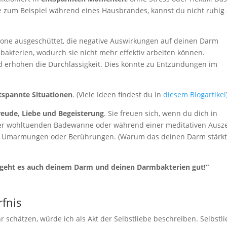
wie zum Beispiel während eines Hausbrandes, kannst du nicht ruhig
one ausgeschüttet, die negative Auswirkungen auf deinen Darm
bakterien, wodurch sie nicht mehr effektiv arbeiten können.
d erhöhen die Durchlässigkeit. Dies könnte zu Entzündungen im
tspannte Situationen
. (Viele Ideen findest du in
diesem Blogartikel
reude, Liebe und Begeisterung
. Sie freuen sich, wenn du dich in
 der wohltuenden Badewanne oder während einer meditativen Ausze
n, Umarmungen oder Berührungen. (Warum das deinen Darm stärkt
 geht es auch deinem Darm und deinen Darmbakterien gut!“
rfnis
schätzen, würde ich als Akt der Selbstliebe beschreiben. Selbstl