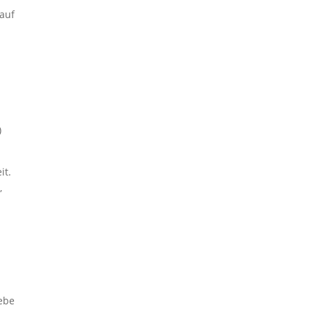
 auf
)
it.
,
iebe